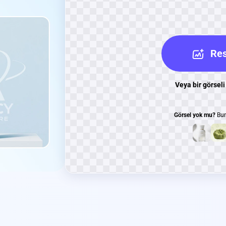
Res
Veya bir görseli
Görsel yok mu?
Bun