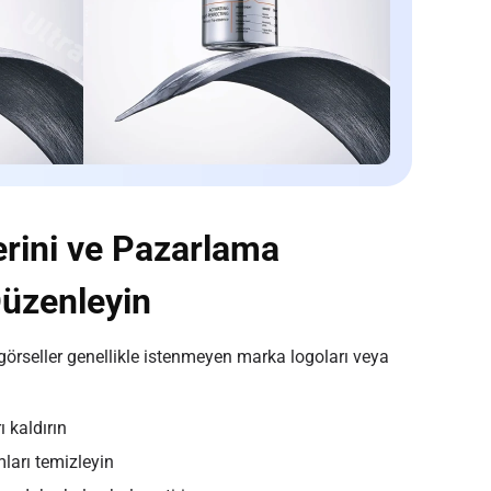
erini ve Pazarlama
Düzenleyin
görseller genellikle istenmeyen marka logoları veya
 kaldırın
ları temizleyin