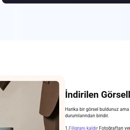
İndirilen Görse
Harika bir görsel buldunuz ama 
durumlarından biridir.
1.
Filigranı kaldır
Fotoğraftan yen