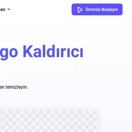
arı
Ücretsiz Başlayın
o Kaldırıcı
den temizleyin.