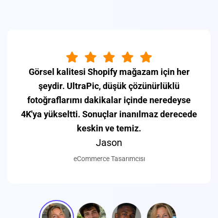
Tedarikçiler genellikle Amazon'un 1000 piksel
gereksinimini karşılamayan küçük ürün
fotoğrafları gönderir. UltraPic, onları
mükemmel bir şekilde 4K'ya yükseltir,
dönüşüm oranlarım anında arttı.
Emily
Freelance Photographer -> Serbest Fotoğrafçı