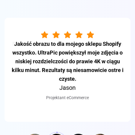
Dostawcy często przesyłają maleńkie zdjęcia
produktów, które nie spełniają wymogu 1000
pikseli Amazona. UltraPic powiększa je
idealnie do 4K, a moje konwersje natychmiast
wzrosły.
Emily
Fotograf Freelancer