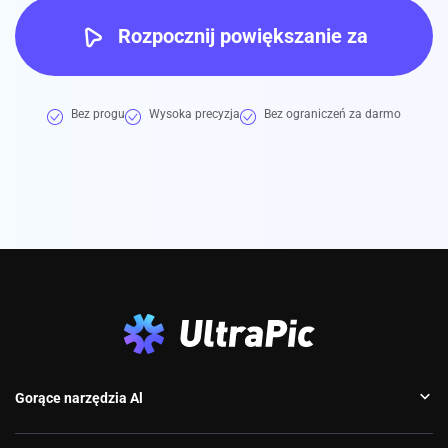
Rozpocznij powiększanie za
darmo
Bez progu
Wysoka precyzja
Bez ograniczeń za darmo
Gorące narzędzia Al