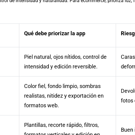
ntrol de intensidad y naturalidad. Para ecommerce, prioriza luz, f
Qué debe priorizar la app
Riesg
Piel natural, ojos nítidos, control de
Caras
intensidad y edición reversible.
defor
Color fiel, fondo limpio, sombras
Devol
realistas, nitidez y exportación en
fotos 
formatos web.
Plantillas, recorte rápido, filtros,
Buen 
formatos verticales y edición en