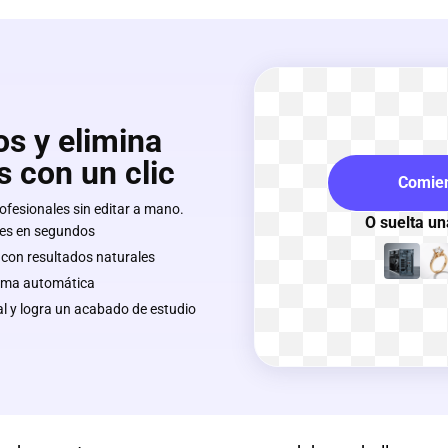
os y elimina
 con un clic
Comien
fesionales sin editar a mano.
O suelta u
les en segundos
s con resultados naturales
forma automática
l y logra un acabado de estudio