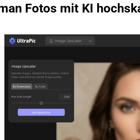
man Fotos mit KI hochska