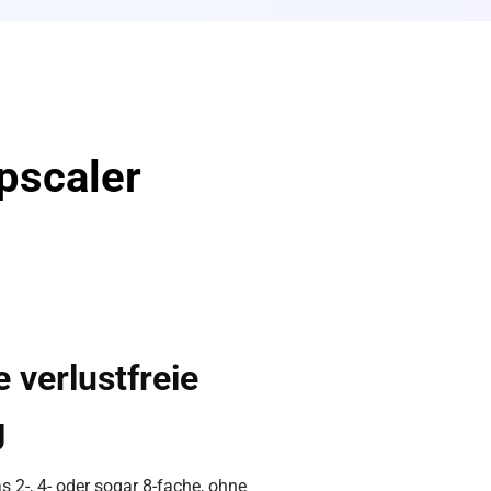
pscaler
 verlustfreie
g
s 2-, 4- oder sogar 8-fache, ohne