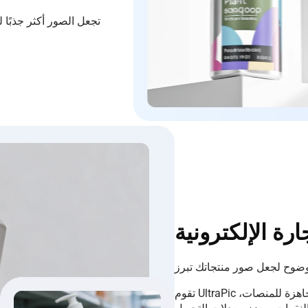
ة الإلكترونية
تقوم UltraPic بتحويل اللقطات منخفضة الجودة إلى صور نظيفة وجاهزة للمنصات،