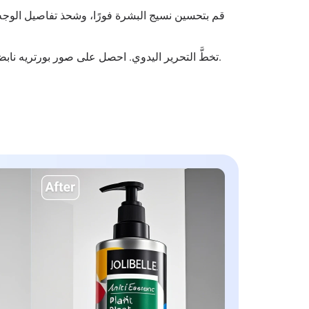
قم بتحسين نسيج البشرة فورًا، وشحذ تفاصيل الوجه،
تخطَّ التحرير اليدوي. احصل على صور بورتريه نابضة بالحياة بجودة الاستوديو فورًا.