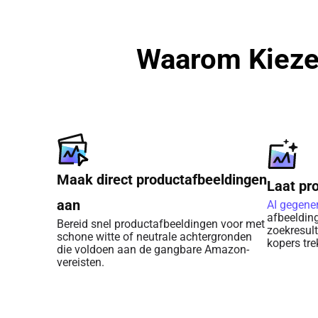
Waarom Kiez
Maak direct productafbeeldingen
Laat pro
aan
AI gegene
afbeeldin
Bereid snel productafbeeldingen voor met
zoekresul
schone witte of neutrale achtergronden
kopers tre
die voldoen aan de gangbare Amazon-
vereisten.